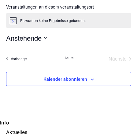
Veranstaltungen an diesem veranstaltungsort
Es wurden keine Ergebnisse gefunden.
Hinweis
Anstehende
Datum
wählen.
Vera
Heute
Nächste
Veranstaltungen
Vorherige
Kalender abonnieren
Info
Aktuelles