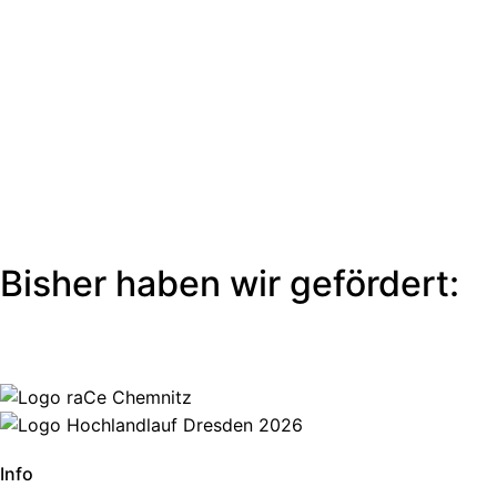
Verfügung. Wir fördern Events, die
existenzbedroht sind, sich neu etablieren
möchten oder über keine professionelle
Organisationsstruktur verfügen. Dies auch mit
Beratung und unserer Erfahrung. Fragt uns
einfach an!
Zur Anfrage
Bisher haben wir gefördert:
Info