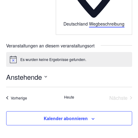
Deutschland
Wegbeschreibung
Veranstaltungen an diesem veranstaltungsort
Es wurden keine Ergebnisse gefunden.
Hinweis
Anstehende
Datum
wählen.
Vera
Heute
Nächste
Veranstaltungen
Vorherige
Kalender abonnieren