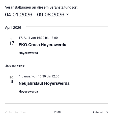
Veranstaltungen an diesem veranstaltungsort
04.01.2026
 - 
09.08.2026
Datum
wählen.
April 2026
17. April von 16:30
bis
18:00
FR.
17
FKO-Cross Hoyerswerda
Hoyerswerda
Januar 2026
4. Januar von 10:30
bis
12:00
SO.
4
Neujahrslauf Hoyerswerda
Hoyerswerda
Veranstaltungen
Vorherige
Heute
Veran
Nächste