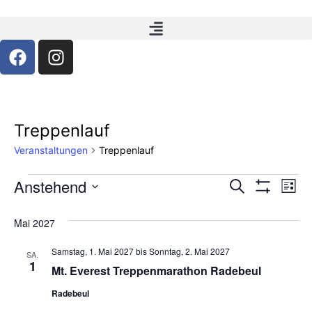
Treppenlauf
Veranstaltungen
Treppenlauf
Veranst
Ve
Anstehend
Suche
Liste
Filter Anzeig
Datum
An
Suche
wählen.
Mai 2027
Na
und
Samstag, 1. Mai 2027
bis
Sonntag, 2. Mai 2027
SA.
Ansicht
1
Mt. Everest Treppenmarathon Radebeul
Navigat
Radebeul