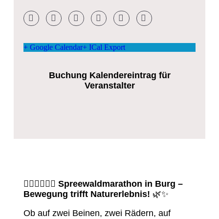
+ Google Calendar
+ ICal Export
Buchung Kalendereintrag für
Veranstalter
🏃‍♀️🚴‍♂️🚣‍♀️
Spreewaldmarathon in Burg –
Bewegung trifft Naturerlebnis!
🌿✨
Ob auf zwei Beinen, zwei Rädern, auf